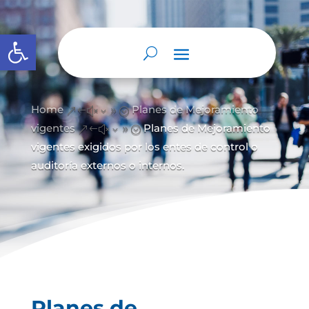
Abrir barra de herramientas
Home
Planes de Mejoramiento
&#x39;
vigentes
Planes de Mejoramiento
&#x39;
vigentes exigidos por los entes de control o
auditoría externos o internos.
Planes de