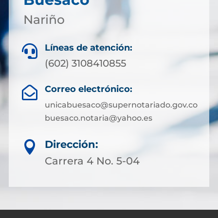
Nariño
Líneas de atención:

(602) 3108410855
Correo electrónico:

unicabuesaco@supernotariado.gov.co
buesaco.notaria@yahoo.es
Dirección:

Carrera 4 No. 5-04