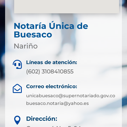
Notaría Única de
Buesaco
Nariño
Líneas de atención:

(602) 3108410855
Correo electrónico:

unicabuesaco@supernotariado.gov.co
buesaco.notaria@yahoo.es
Dirección:
