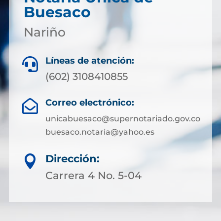
Buesaco
Nariño
Líneas de atención:

(602) 3108410855
Correo electrónico:

unicabuesaco@supernotariado.gov.co
buesaco.notaria@yahoo.es
Dirección:

Carrera 4 No. 5-04