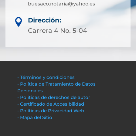
buesaco.notaria@yahoo.es
Dirección:

Carrera 4 No. 5-04
• Términos y condiciones
• Política de Tratamiento de Datos
Personales
• Políticas de derechos de autor
• Certificado de Accesibilidad
• Políticas de Privacidad Web
• Mapa del Sitio