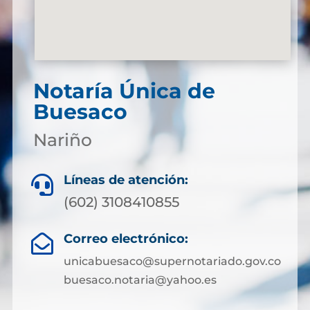
Notaría Única de
Buesaco
Nariño
Líneas de atención:

(602) 3108410855
Correo electrónico:

unicabuesaco@supernotariado.gov.co
buesaco.notaria@yahoo.es