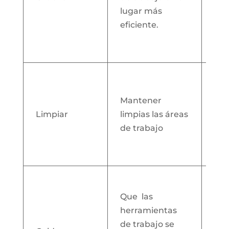
lugar más
car
eficiente.
dón
cos
per
Red
de
Mantener
man
Limpiar
limpias las áreas
evi
de trabajo
y m
amb
agr
Ma
el 
Que las
cui
herramientas
ins
de trabajo se