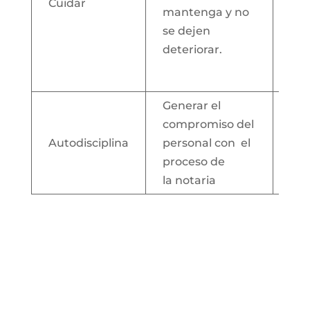
Cuidar
ent
mantenga y no
co
se dejen
fot
deteriorar.
equ
bio
Generar el
compromiso del
Log
Autodisciplina
personal con el
cui
proceso de
día
la notaria