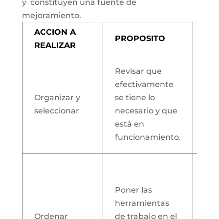
y constituyen una fuente de
mejoramiento.
ACCION A
PROPOSITO
IM
REALIZAR
Evi
Revisar que
ele
efectivamente
inn
Organizar y
se tiene lo
pu
seleccionar
necesario y que
oca
está en
dis
funcionamiento.
tra
Gen
que
Poner las
co
herramientas
lle
Ordenar
de trabajo en el
de