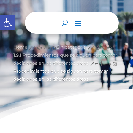
Abrir barra de herramientas
Home
Sin categoría
&#x39;
&#x39;
1.9.1 Procedimientos que se siguen para tomar
decisiones en las diferentes áreas
&#x39;
Procedimientos que se siguen para tomar
decisiones en las diferentes áreas