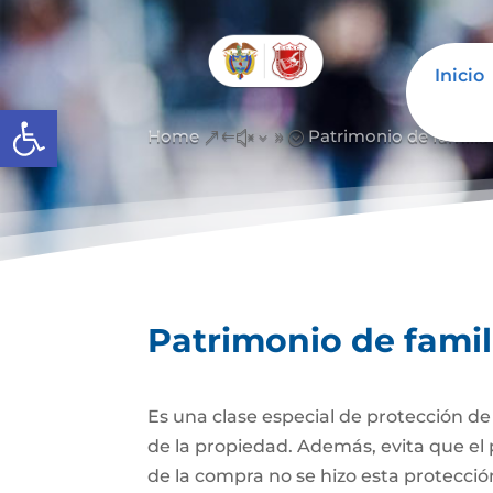
Inicio
Abrir barra de herramientas
Home
Patrimonio de famili
&#x39;
Patrimonio de fami
Es una clase especial de protección d
de la propiedad. Además, evita que el 
de la compra no se hizo esta protecc