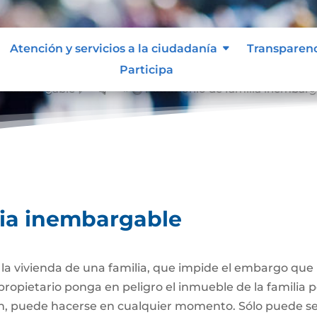
Atención y servicios a la ciudadanía
Transparen
Participa
a inembargable
Patrimonio de familia inembarg
&#x39;
lia inembargable
e la vivienda de una familia, que impide el embargo qu
propietario ponga en peligro el inmueble de la familia
ión, puede hacerse en cualquier momento. Sólo puede 