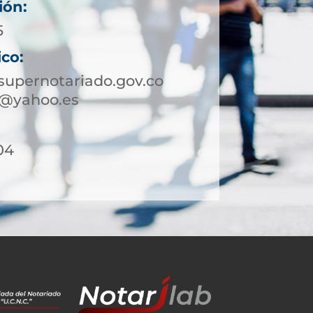
ión:
5
ico:
upernotariado.gov.co
a@yahoo.es
04