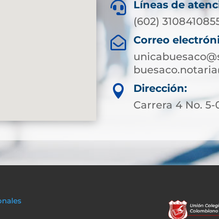
Líneas de atenc

(602) 310841085
Correo electrón

unicabuesaco@s
buesaco.notari
Dirección:

Carrera 4 No. 5-
onales