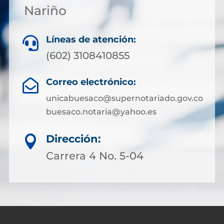
Nariño
Líneas de atención:

(602) 3108410855
Correo electrónico:

unicabuesaco@supernotariado.gov.co
buesaco.notaria@yahoo.es
Dirección:

Carrera 4 No. 5-04