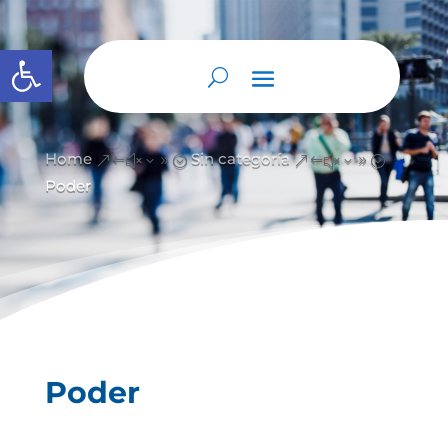
Abrir barra de herramientas
Home
Sin categoría
&#x39;
&#x39;
Poder
Poder