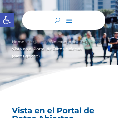
Abrir barra de herramientas
Home
Sin categoría
&#x39;
&#x39;
Vista en el Portal de Datos Abiertos
(datos.gov.co).
Vista en el Portal de