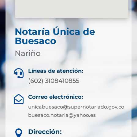
Notaría Única de
Buesaco
Nariño
Líneas de atención:

(602) 3108410855
Correo electrónico:

unicabuesaco@supernotariado.gov.co
buesaco.notaria@yahoo.es
Dirección:
