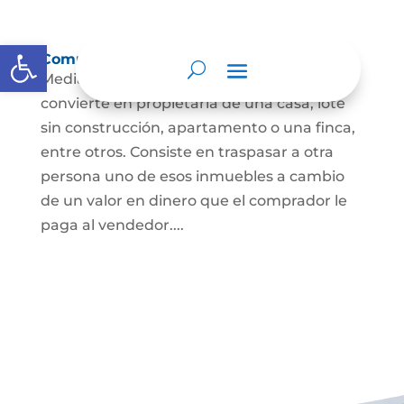
Abrir barra de herramientas
Compraventa de inmuebles
Mediante este contrato, una persona se
convierte en propietaria de una casa, lote
sin construcción, apartamento o una finca,
entre otros. Consiste en traspasar a otra
persona uno de esos inmuebles a cambio
de un valor en dinero que el comprador le
paga al vendedor....