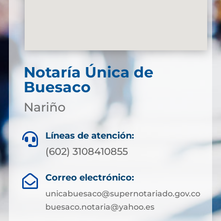
Notaría Única de
Buesaco
Nariño
Líneas de atención:

(602) 3108410855
Correo electrónico:

unicabuesaco@supernotariado.gov.co
buesaco.notaria@yahoo.es