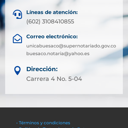
Líneas de atención:

(602) 3108410855
Correo electrónico:

unicabuesaco@supernotariado.gov.co
buesaco.notaria@yahoo.es
Dirección:

Carrera 4 No. 5-04
• Términos y condiciones