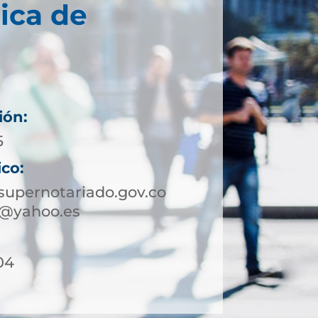
ica de
ión:
5
ico:
upernotariado.gov.co
a@yahoo.es
04