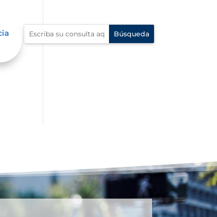
cia
í