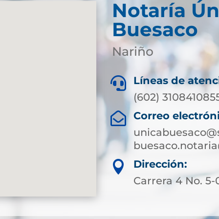
Notaría Ún
Buesaco
Nariño
Líneas de atenc

(602) 310841085
Correo electrón

unicabuesaco@s
buesaco.notari
Dirección:

Carrera 4 No. 5-